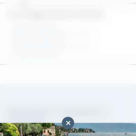
Ecco i vantaggi di prenotare a Villa Capri:
ESPLORARE
Garanzia miglior prezzo
Pagamento diretto in hotel senza caparra
Zero costi di prenotazione
Cancellazione gratuita ai sensi delle CGC
Esclusive offerte speciali
RISVEGLIATE IL DESIDERIO DI
VIAGGIARE!
Registrazione alla newsletter