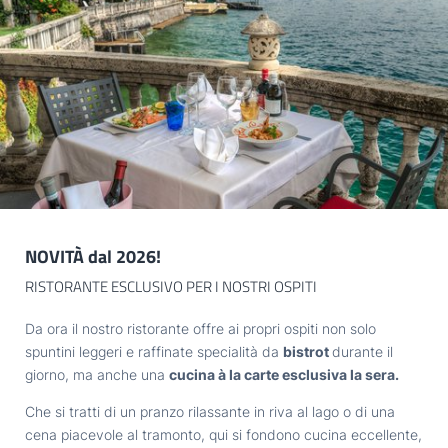
Registrazione alla newsletter
Titolo
IL LAGO
Famiglia
Signor
Signora
TASTE
Nome
Cognome*
EXPLORE
NOVITÀ dal 2026!
E-mail*
RISTORANTE ESCLUSIVO PER I NOSTRI OSPITI
GARDONE
Da ora il nostro ristorante offre ai propri ospiti non solo
Consenso marketing*
spuntini leggeri e raffinate specialità da
bistrot
durante il
giorno, ma anche una
cucina à la carte esclusiva la sera.
*campi obbligatori
HOTEL VILLA CAPRI
Che si tratti di un pranzo rilassante in riva al lago o di una
cena piacevole al tramonto, qui si fondono cucina eccellente,
Invia