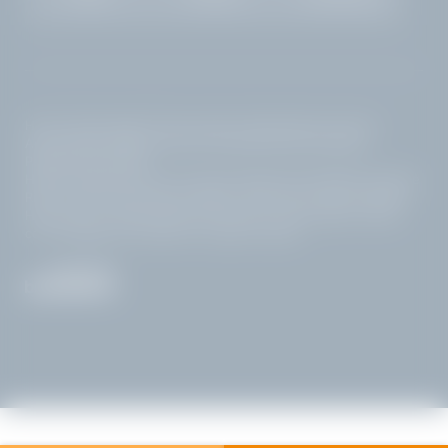
Home
|
Note legali
|
Privacy policy
|
Impostazioni privacy
|
Accessibilità
|
Mappa del sito
|
© 2026 Hotel Villa Capri
Pagine interessanti:
Hotel Gardone Riviera con piscina
|
Bed and breakfast Gardone
Riviera
|
Golf hotel Lago di Garda
|
Hotel lusso Lago di Garda
|
Hotel Lago di Garda sponda bresciana
|
Hotel Lago di Garda
con vista lago
|
Da vedere sul Lago di Garda
LA VILLA
IL LAGO
CAMERE CON VISTA
GOLF
LAGO