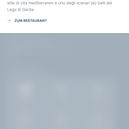
Part. IVA: IT02968400214
stile di vita mediterraneo e uno degli scenari più belli del
Lago di Garda.
ZUM RESTAURANT
ARRIVO
Corso Zanardelli, 172
25083 Gardone Riviera | Brescia
Italia
+39 0365 21537
info@
hotelvillacapri.
com
Gallery
Job
Meteo
Camere
Richiesta
Prenotazione