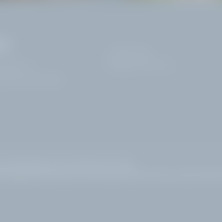
VO
+39 0365 21537
info@
hotelvillacapri.
com
ardelli, 172
rdone Riviera | Brescia
essibilità
|
Mappa del sito
|
© 2026 Hotel Villa Capri
and breakfast Gardone Riviera
|
Golf hotel Lago di Garda
|
Hotel lusso Lago di Garda
|
H