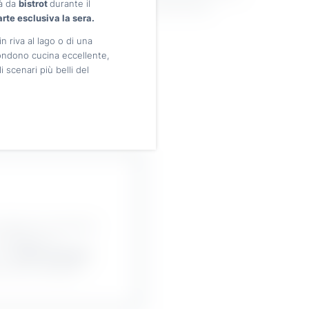
tà da
bistrot
durante il
nnovativo che incoraggia la crescita professionale.
arte esclusiva la sera.
in riva al lago o di una
fondono cucina eccellente,
 scenari più belli del
 Sappiamo che alla base
coraggiamo la
una
cultura aziendale
 nuove e stimolanti.