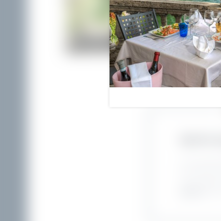
Spirito 
La nostra att
di un team di
comunicazione
positiva
, dov