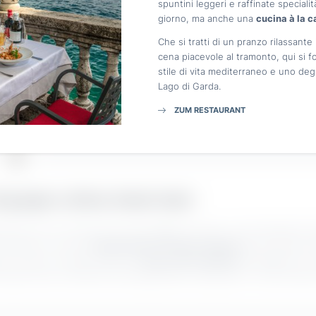
spuntini leggeri e raffinate speciali
alimentate il vostro potenziale in un ambiente i
E-mail*
giorno, ma anche una
cucina à la c
Che si tratti di un pranzo rilassante 
cena piacevole al tramonto, qui si 
Consenso marketing*
stile di vita mediterraneo e uno degli
Lago di Garda.
*campi obbligatori
ZUM RESTAURANT
Invia
di gruppo e stima: dream team
enzione non è rivolta solo ai nostri
ospiti
, ma anche i nostri dipendenti.
 successo ci sono la
cooperazione e la stima reciproca
. Ecco perché in
 a tu per tu e diamo spazio alle
idee e alla creatività
. Immergetevi in 
e ogni vostro contributo viene apprezzato e ogni giorno vi riserva sfide