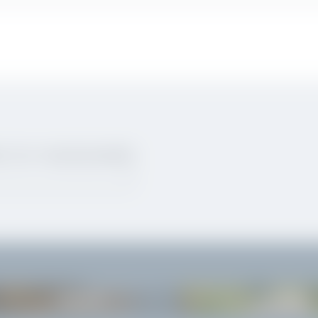
O DI VIAGGIARE!
GARDONE
GALLERY