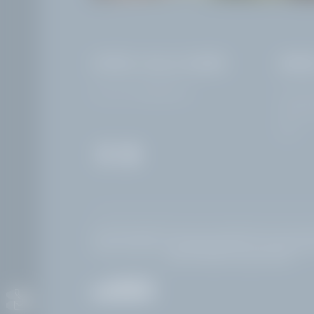
HOTEL VILLA CAPRI
ARRI
Part. IVA: IT02968400214
Corso Zan
25083 Ga
Italia
Home
|
Note legali
|
Privacy policy
|
Impostazioni privacy
|
Acc
Pagine interessanti:
Hotel Gardone Riviera con piscina
|
Bed 
lago
|
Da vedere sul Lago di Garda