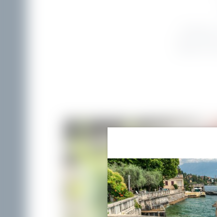
Essendo un 
per arricchire
squadra, la p