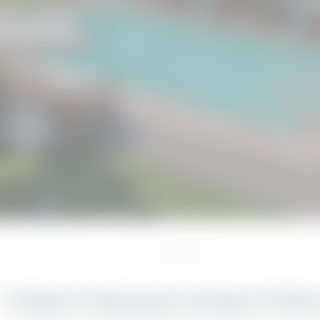
Home
//
La Villa
Vi diamo il benvenuto nel team di Villa 