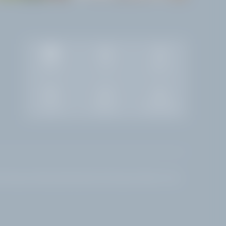
Gallery
Job
Meteo
Camere
Richiesta
Prenotazione
otel Lago di Garda sponda bresciana
|
Hotel Lago di Garda con vista