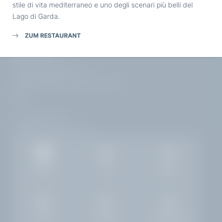
Part. IVA: IT02968400214
stile di vita mediterraneo e uno degli scenari più belli del
Lago di Garda.
ZUM RESTAURANT
ARRIVO
Corso Zanardelli, 172
25083 Gardone Riviera | Brescia
Italia
+39 0365 21537
info@
hotelvillacapri.
com
Gallery
Job
Meteo
Camere
Richiesta
Prenotazione