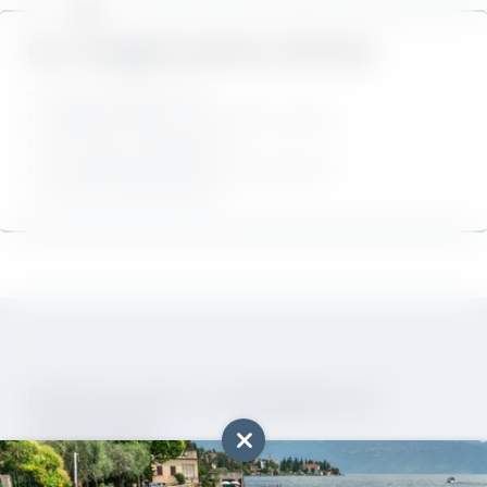
Ecco i vantaggi di prenotare a Villa Capri:
ESPLORARE
Garanzia miglior prezzo
Pagamento diretto in hotel senza caparra
Zero costi di prenotazione
Cancellazione gratuita ai sensi delle CGC
Esclusive offerte speciali
RISVEGLIATE IL DESIDERIO DI
VIAGGIARE!
Registrazione alla newsletter