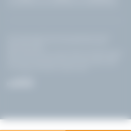
Home
|
Note legali
|
Privacy policy
|
Impostazioni privacy
|
Accessibilità
|
Mappa del sito
|
© 2026 Hotel Villa Capri
Pagine interessanti:
Hotel Gardone Riviera con piscina
|
Bed and breakfast Gardone
Riviera
|
Golf hotel Lago di Garda
|
Hotel lusso Lago di Garda
|
Hotel Lago di Garda sponda bresciana
|
Hotel Lago di Garda
con vista lago
|
Da vedere sul Lago di Garda
LA VILLA
IL LAGO
CAMERE CON VISTA
GOLF
LAGO