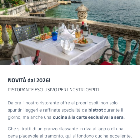
Registrazione alla newsletter
Titolo
IL LAGO
Famiglia
Signor
Signora
TASTE
Nome
Cognome*
EXPLORE
NOVITÀ dal 2026!
E-mail*
RISTORANTE ESCLUSIVO PER I NOSTRI OSPITI
GARDONE
Da ora il nostro ristorante offre ai propri ospiti non solo
Consenso marketing*
spuntini leggeri e raffinate specialità da
bistrot
durante il
giorno, ma anche una
cucina à la carte esclusiva la sera.
*campi obbligatori
HOTEL VILLA CAPRI
Che si tratti di un pranzo rilassante in riva al lago o di una
cena piacevole al tramonto, qui si fondono cucina eccellente,
Invia