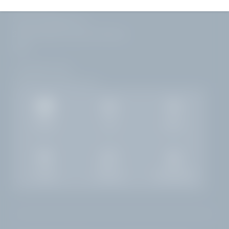
Corso Zanardelli, 172
25083 Gardone Riviera | Brescia
Italia
+39 0365 21537
info@
hotelvillacapri.
com
Gallery
Job
Meteo
Camere
Richiesta
Prenotazione