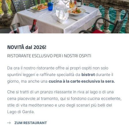
Titolo
IL LAGO
Famiglia
Signor
Signora
TASTE
Nome
Cognome*
EXPLORE
NOVITÀ dal 2026!
E-mail*
RISTORANTE ESCLUSIVO PER I NOSTRI OSPITI
GARDONE
Da ora il nostro ristorante offre ai propri ospiti non solo
Consenso marketing*
spuntini leggeri e raffinate specialità da
bistrot
durante il
giorno, ma anche una
cucina à la carte esclusiva la sera.
*campi obbligatori
HOTEL VILLA CAPRI
Che si tratti di un pranzo rilassante in riva al lago o di una
cena piacevole al tramonto, qui si fondono cucina eccellente,
Invia
Part. IVA: IT02968400214
stile di vita mediterraneo e uno degli scenari più belli del
Lago di Garda.
ZUM RESTAURANT
ARRIVO