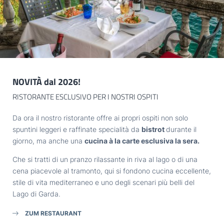
Titolo
IL LAGO
Famiglia
Signor
Signora
TASTE
Nome
Cognome*
EXPLORE
NOVITÀ dal 2026!
E-mail*
RISTORANTE ESCLUSIVO PER I NOSTRI OSPITI
GARDONE
Da ora il nostro ristorante offre ai propri ospiti non solo
Consenso marketing*
spuntini leggeri e raffinate specialità da
bistrot
durante il
giorno, ma anche una
cucina à la carte esclusiva la sera.
*campi obbligatori
HOTEL VILLA CAPRI
Che si tratti di un pranzo rilassante in riva al lago o di una
cena piacevole al tramonto, qui si fondono cucina eccellente,
Invia
Part. IVA: IT02968400214
stile di vita mediterraneo e uno degli scenari più belli del
Lago di Garda.
ZUM RESTAURANT
ARRIVO