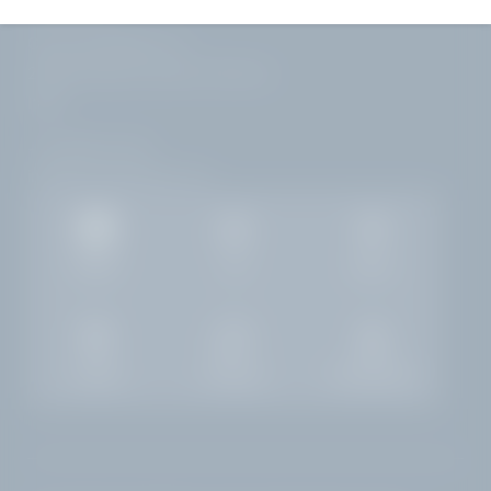
Corso Zanardelli, 172
25083 Gardone Riviera | Brescia
Italia
+39 0365 21537
info@
hotelvillacapri.
com
Gallery
Job
Meteo
Camere
Richiesta
Prenotazione