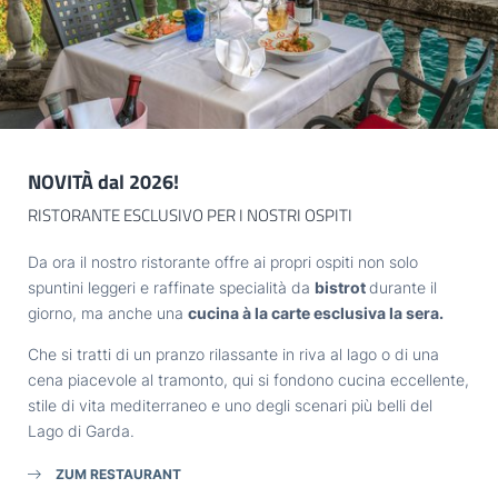
Titolo
IL LAGO
Famiglia
Signor
Signora
TASTE
Nome
Cognome*
EXPLORE
NOVITÀ dal 2026!
E-mail*
RISTORANTE ESCLUSIVO PER I NOSTRI OSPITI
GARDONE
Da ora il nostro ristorante offre ai propri ospiti non solo
Consenso marketing*
spuntini leggeri e raffinate specialità da
bistrot
durante il
giorno, ma anche una
cucina à la carte esclusiva la sera.
*campi obbligatori
HOTEL VILLA CAPRI
Che si tratti di un pranzo rilassante in riva al lago o di una
cena piacevole al tramonto, qui si fondono cucina eccellente,
Invia
Part. IVA: IT02968400214
stile di vita mediterraneo e uno degli scenari più belli del
Lago di Garda.
ZUM RESTAURANT
ARRIVO