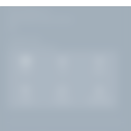
Corso Zanardelli, 172
25083 Gardone Riviera | Brescia
Italia
+39 0365 21537
info@
hotelvillacapri.
com
Gallery
Job
Meteo
Camere
Richiesta
Prenotazione