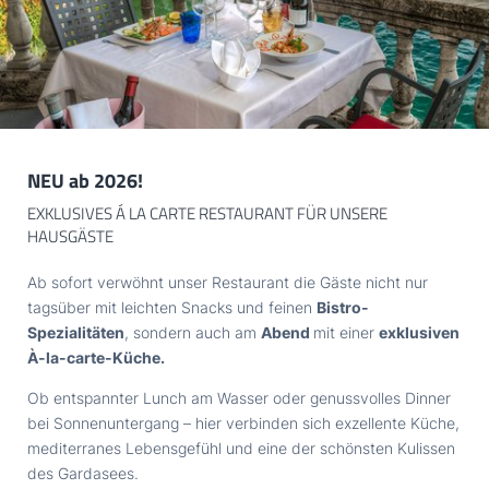
Anrede
DER SEE
Familie
Herr
Frau
GENUSS
Vorname
Nachname*
EXPLORE
NEU ab 2026!
EXKLUSIVES Á LA CARTE RESTAURANT FÜR UNSERE
E-Mail*
GARDONE
HAUSGÄSTE
Ab sofort verwöhnt unser Restaurant die Gäste nicht nur
Einwilligung Marketing*
tagsüber mit leichten Snacks und feinen
Bistro-
Spezialitäten
, sondern auch am
Abend
mit einer
exklusiven
*Pflichtfelder
HOTEL VILLA CAPRI
À-la-carte-Küche.
Ob entspannter Lunch am Wasser oder genussvolles Dinner
Anfragen
MwSt.-Nr: IT02968400214
bei Sonnenuntergang – hier verbinden sich exzellente Küche,
mediterranes Lebensgefühl und eine der schönsten Kulissen
des Gardasees.