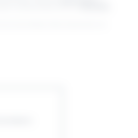
es Bike-Paradies. Ambitionierte
Straßen-Radfahrer
sind
dler. Und selbstverständlich finden auch
Mountainbiker
ie sich einen fahrbaren E-Bike-Untersatz direkt in der
enswürdigkeiten