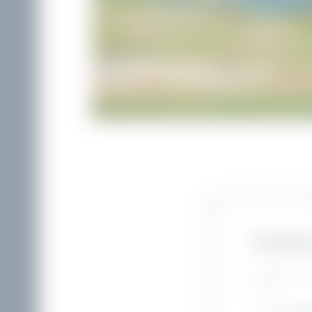
So viel 
Von der Vill
offen.