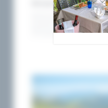
Mit einem Sprung ins Wasserglü
Was könnte man denn so am Gardasee unternehmen
Oder eine sportliche Strecke im Kraulstil bewältige
am Gardasee ist mit Sicherheit die einzigartige
Lag
Wasser nur eins: die wenigen Schritte durch den t
rein ins Wasser. Das nennen wir
echten Luxus
.