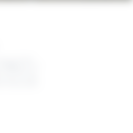
enen die Schritte
oll
Il Lago
genannt, ist
r, für Flaneure und
aues Wasser und damit
en es selbst erleben?