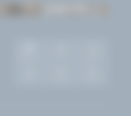
ITEN
WISSENSWERTES
Bildergalerie
Jobs
Wetter
Zimmer
Anfragen
Buchen
See
|
Gardasee Hotel am Strand
|
Luxushotel am Gardasee
|
Gardone