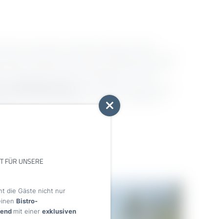
 Ufer zum anderen, die anderen flitzen mit einem
 immer Ihnen der Sinn steht – der Gardasee hat’s. Und es
er Boot und legen direkt am Hotel an! Somit steht einer
hr im Weg! Wer sich gern mal als Kapitän versuchen
t-Ausleihmöglichkeiten
bereit. Und für alle, die es gern
gehen wollen, sind Surfbrett und Stand-up-Paddle die
Gardasee – aber bitte, gerne!
NT FÜR UNSERE
t die Gäste nicht nur
feinen
Bistro-
end
mit einer
exklusiven