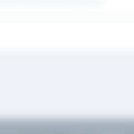
STEN MUST-SEE HABEN WIR HIER FÜR SIE ZUSAMMENGESTELLT.