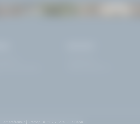
LA VILLA
SEHENSWÜRDIGKE
ISE
KONTAKT
ardelli 172
+39 0365 21537
info@
hotelvillacapri.
com
rdone Riviera | Brescia
|
Barrierefreiheit
|
Sitemap
|
© 2026 Hotel Villa Capri
k
|
Bed and breakfast Gardone Riviera
|
Golfhotel Gardasee
|
Gardasee Hotel direkt am 