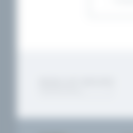
DIE SCHÖN
REISELUST-WECKER
Newsletteranmeldung