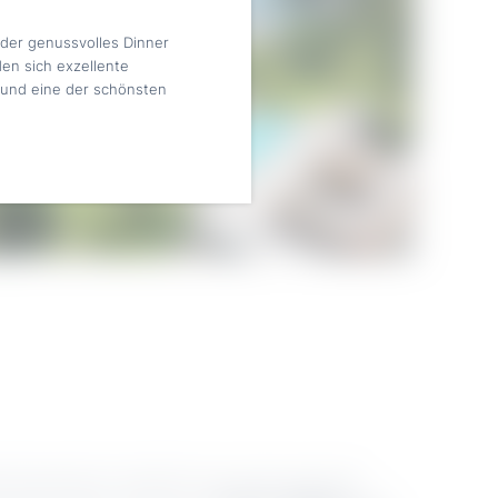
der genussvolles Dinner
en sich exzellente
 und eine der schönsten
echslungsreiche Landschaft rund um den Lago samt