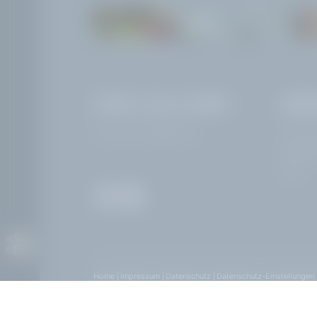
IL LAGO
HOTEL VILLA CAPRI
ANRE
MwSt.-Nr: IT02968400214
Corso Zan
25083 Ga
Italien
Home
|
Impressum
|
Datenschutz
|
Datenschutz-Einstellungen
Interessante Seiten:
Hotel am Gardasee mit Pool und Seeblic
Riviera Sehenswürdigkeiten