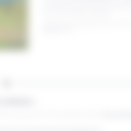
Panoramastraßen und heißen Trails ist ein wahr
hier ebenso unterwegs wie gemütliche Genussra
alles, was das Outdoor-Herz begehrt.
Sollten Sie ohne eigenes Rad anreisen, können S
Villa Capri
leihen.
zu entdecken…
a Capri aus stehen Ihnen alle Erkundungswege in Sachen
Kultur und Seh