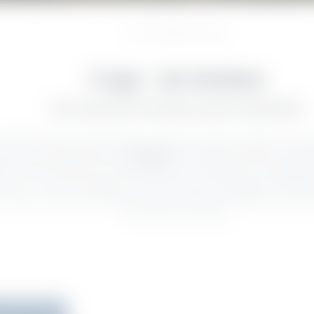
Home
//
Entdecken
//
Il Lago
Il Lago – der Gardasee
WO WASSERTRÄUME WAHR WERDEN
r Name verspricht warme Tage, die nach Sonnencreme duften und an d
e leicht und beschwingt sind:
Gardasee
. Der größte See Italiens, liebev
es für Wassersportler und Sonnenanbeter, für Schwimmer und Bootfahre
urzum – er ist ein Paradies für Sie! Hier treffen hohe Berge auf tiefbl
 für Sie eine Fülle an Aktivitäten, die keinen Wunsch offenlässt. Sie woll
Wir freuen uns auf Sie!