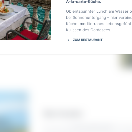
ck
À-la-carte-Küche.
Ob entspannter Lunch am Wasser o
Einwilligung Marketing*
? Hm … Einen Sprung ins herrliche Nass vielleicht?
bei Sonnenuntergang – hier verbind
n? Das Beste an der Villa Capri für alle Wasseraktivitäten
Küche, mediterranes Lebensgefühl
*Pflichtfelder
e direkt am See
. Hier steht zwischen Ihnen und dem
Kulissen des Gardasees.
raumhaften Park. Zur Hoteltür raus und mit einem Satz
ZUM RESTAURANT
Anfragen
Bike-Paradies
Sie sind echte
Zweirad-Enthusiasten
? Die abw