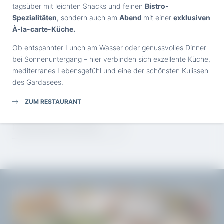
Einwilligung Marketing*
tagsüber mit leichten Snacks und feinen
Bistro-
Neben dem See spielt der
Monte Spino
, der majestätisch
Spezialitäten
, sondern auch am
Abend
mit einer
exklusiven
über Gardone Riviera thront, die Hauptrolle im Naturtheater
*Pflichtfelder
À-la-carte-Küche.
MEHR LESEN
rund um Ihrer Unterkunft am Gardasee.
Ob entspannter Lunch am Wasser oder genussvolles Dinner
Anfragen
Gardone Riviera ist mehr als nur ein Ort – es ist ein Gefühl,
bei Sonnenuntergang – hier verbinden sich exzellente Küche,
ein Erlebnis, das Sie verführt und mit einem Lächeln auf den
mediterranes Lebensgefühl und eine der schönsten Kulissen
Lippen und einer kostbaren Erinnerung im Herzen
des Gardasees.
zurücklässt.
ZUM RESTAURANT
REISELUST-WECKER
Newsletteranmeldung
FRÜHSTÜCK