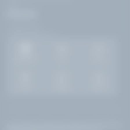
Italien
KONTAKT
+39 0365 21537
info@
hotelvillacapri.
com
Bildergalerie
Jobs
Wetter
Zimmer
Anfragen
Buchen
Home
|
Impressum
|
Datenschutz
|
Datenschutz-Einstellungen
|