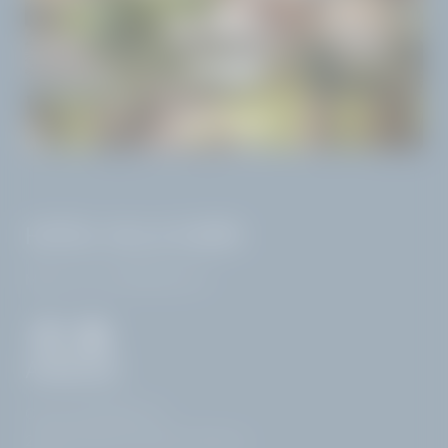
JOBS
ANREISE
ANGEBOTE
HOTEL VILLA CAPRI
MwSt.-Nr: IT02968400214
ANREISE
Corso Zanardelli 172
25083 Gardone Riviera | Brescia