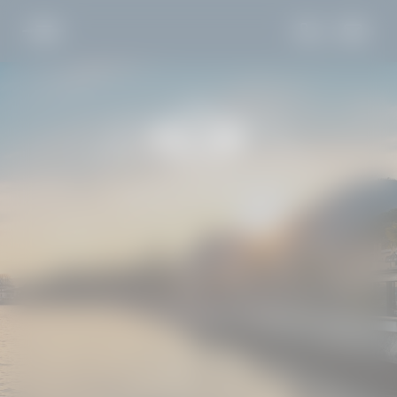
DE
IT
EN
LA VILLA
SCHLAFEN
GAUMENFREUDE
ENTDECKEN