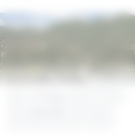
Ihnen alles zu bieten hat, haben wir hier für Sie
zusammengestellt.
Sollten Sie Tipps und Ratschläge für Ihre Aktivitäten
brauchen, ist das Team rund um Sara und Chiara jederzeit
für Sie da.
Das Land, in dem Zitronen blühen
Inmitten von üppigen Gärten und duftenden Zitrusbäumen
gönnen Sie sich eine
Auszeit
und lassen sich von der Magie
der Natur umarmen. Bei einem Spaziergang entlang der
malerischen
Uferpromenade
, während die goldenen
Sonnenstrahlen den See in ein funkelndes Märchenland
verwandeln, geht Ihnen das Herz auf – versprochen!