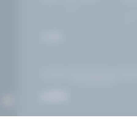
MwSt.-Nr: IT02968400214
Corso Zan
25083 Ga
Italien
Home
|
Impressum
|
Datenschutz
|
Datenschutz-Einstellungen
Interessante Seiten:
Hotel am Gardasee mit Pool und Seeblic
Riviera Sehenswürdigkeiten