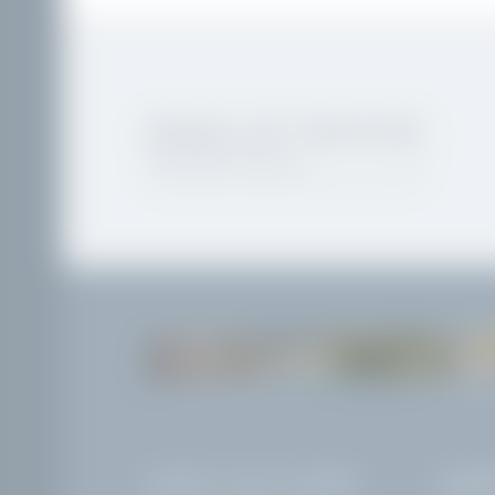
REISELUST-WECKER
Newsletteranmeldung
LA VILLA
HOTEL VILLA CAPRI
ANRE