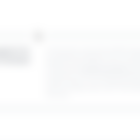
glück? Ein
Und auch wenn es nicht immer leichtfällt, dies
Sie unbedingt die Gelegenheit nutzen, die Umg
m Gardasee
Bootsfahrt auf dem Gardasee oder einer Runde
Als Gäste dieses
Golfhotels am Gardasee
profit
die Abenteurer unter Ihnen bieten die umlie
Ausblicke. Haben wir schon die Möglichkeit er
sehen: Ob zu Wasser oder an Land – die Villa C
Geschmack.