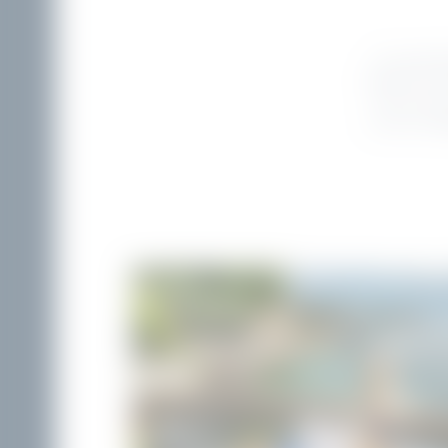
Ein zauber
Erlebnis zu 
Orts. Von d
zu den unzäh