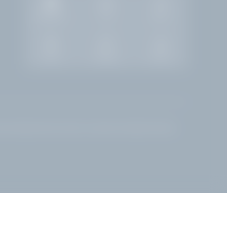
Bildergalerie
Jobs
Wetter
Zimmer
Anfragen
Buchen
See
|
Gardasee Hotel am Strand
|
Luxushotel am Gardasee
|
Gardone