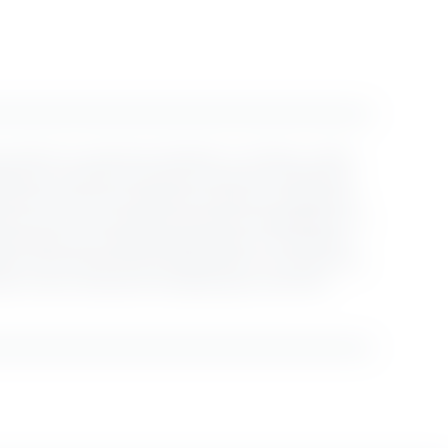
es hübsche Luxushotel am Gardasee zu verlassen, sollten
ebung zu erkunden. Wie wäre es mit einer romantischen
 Golf auf einem der fantastischen Plätze der Umgebung?
ieren Sie von den attraktiven Greenfee-Ermäßigungen. Für
genden Berge hervorragende Wanderwege und traumhafte
wähnt, das Umland auf dem Pferderücken zu erkunden? Sie
apri ist das Luxushotel am Gardasee ganz nach Ihrem