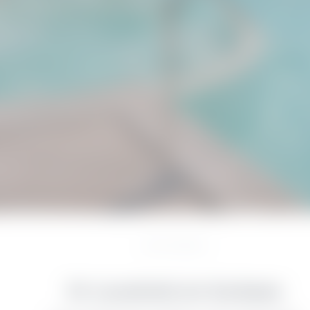
Home
//
Entdecken
Ihr Luxushotel am Gardasee