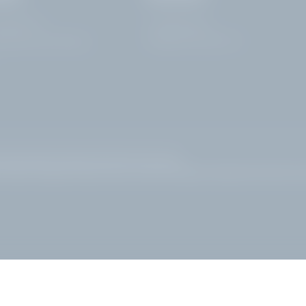
ardelli 172
+39 0365 21537
info@
hotelvillacapri.
com
rdone Riviera | Brescia
|
Barrierefreiheit
|
Sitemap
|
© 2026 Hotel Villa Capri
k
|
Bed and breakfast Gardone Riviera
|
Golfhotel Gardasee
|
Gardasee Hotel direkt am 