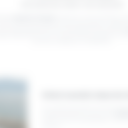
URLAUBSOASE DIREKT AM GARDASEE
haftes
Luxushotel am Gardasee
erwartet Sie, um Ihren Aufenthalt zu e
machen. Sobald Sie die eleganten Tore des Hotels passieren, umfängt Si
er herrlichen Parkanlage mit privatem Seezugang über das malerische
G
ligen Möglichkeiten, die Sie von unserem Hotel am Gardasee mit vier 
steht eines im Mittelpunkt: Ihr Wohlbefinden.
Einfach traumhaft, dieses Vier
Als Luxushotel, das direkt am Ufer des Gardasee
das glitzernde Wasser des Lago und die
majest
wurde mit Liebe zum Detail gestaltet, um Ihnen
wünschen.