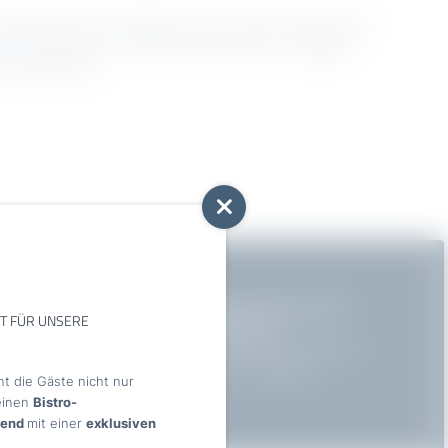
während Sie auf Ihren Balkon oder der Hotelterrasse sitzen
nken. Ob Sonnenauf- oder Sonnenuntergang – der
Lago
ist
 Urlaubsmärchen.
eses außergewöhnliche
Hotel am Gardasee mit Pool und
NT FÜR UNSERE
see ein breites Spektrum an
Aktivitäten und
Tauchen Sie ein in den beheizten Pool direkt am See und
n. Auf Wunsch organisiert das Team der Villa Capri
t die Gäste nicht nur
Laube im Park.
feinen
Bistro-
end
mit einer
exklusiven