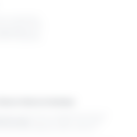
inem unvergesslichen
e die Schönheit dieses
ardone Riviera
bis hin
Sternen aus genießen,
-Sterne-Hotel am Gardasee
s liegt, erwartet Sie eine unvergleichliche Aussicht auf
ätischen Berge
, die den See umgeben. Jedes Zimmer
 die komfortable Umgebung zu bieten, die Sie sich