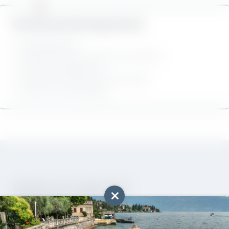
Beim Laden des Buchungs-Widgets ist ein
unerwarteter Fehler aufgetreten.
ENTDECKEN
Bitte versuchen Sie es später erneut.
Die Villa Capri Buchungsvorteile:
Bestpreisgarantie
Bezahlung direkt im Hotel ohne Anzahlung
Keine Buchungsgebühren
Kostenlose Stornierung nach den AGB
Exklusive Sonderangebote