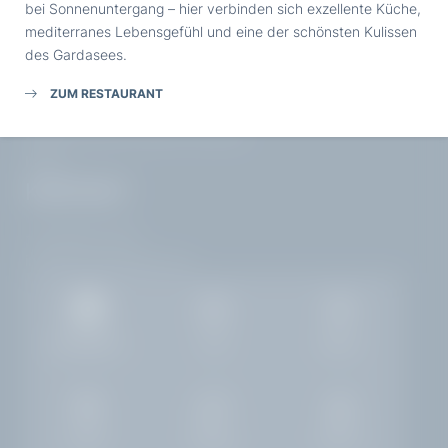
bei Sonnenuntergang – hier verbinden sich exzellente Küche,
mediterranes Lebensgefühl und eine der schönsten Kulissen
des Gardasees.
HOTEL VILLA CAPRI
ZUM RESTAURANT
MwSt.-Nr: IT02968400214
ANREISE
Corso Zanardelli 172
25083 Gardone Riviera | Brescia
Italien
KONTAKT
+39 0365 21537
info@
hotelvillacapri.
com