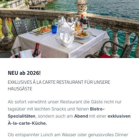
Newsletteranmeldung
REISELUST-WECKER
Newsletteranmeldung
Anrede
Familie
Herr
Frau
Vorname
Nachname*
NEU ab 2026!
DER SEE
EXKLUSIVES Á LA CARTE RESTAURANT FÜR UNSERE
E-Mail*
HAUSGÄSTE
GENUSS
Ab sofort verwöhnt unser Restaurant die Gäste nicht nur
Einwilligung Marketing*
EXPLORE
tagsüber mit leichten Snacks und feinen
Bistro-
Spezialitäten
, sondern auch am
Abend
mit einer
exklusiven
*Pflichtfelder
À-la-carte-Küche.
GARDONE
Ob entspannter Lunch am Wasser oder genussvolles Dinner
Anfragen